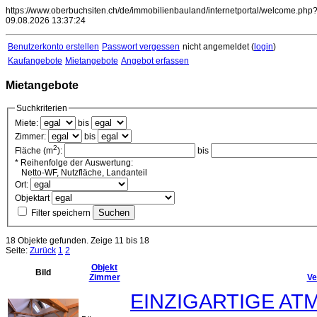
https://www.oberbuchsiten.ch/de/immobilienbauland/internetportal/welcome.php
09.08.2026 13:37:24
Benutzerkonto erstellen
Passwort vergessen
nicht angemeldet (
login
)
Kaufangebote
Mietangebote
Angebot erfassen
Mietangebote
Suchkriterien
Miete:
bis
Zimmer:
bis
2
Fläche (m
):
bis
* Reihenfolge der Auswertung:
Netto-WF, Nutzfläche, Landanteil
Ort:
Objektart
Filter speichern
18 Objekte gefunden. Zeige 11 bis 18
Seite:
Zurück
1
2
Objekt
Bild
Zimmer
Ve
EINZIGARTIGE A