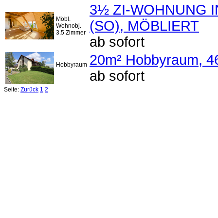
3½ ZI-WOHNUNG 
Möbl.
(SO), MÖBLIERT
Wohnobj.
3.5 Zimmer
ab sofort
20m² Hobbyraum, 4
Hobbyraum
ab sofort
Seite:
Zurück
1
2