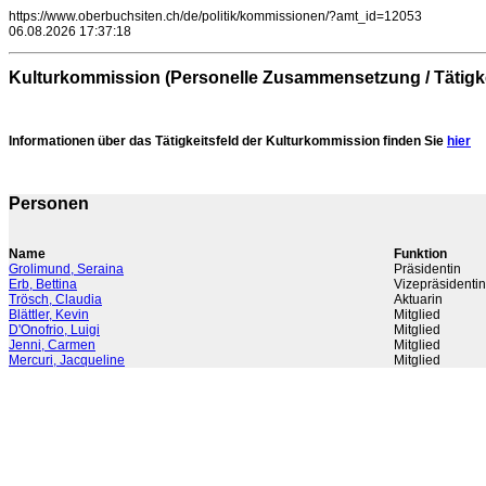
https://www.oberbuchsiten.ch/de/politik/kommissionen/?amt_id=12053
06.08.2026 17:37:18
Kulturkommission (Personelle Zusammensetzung / Tätigke
Informationen über das Tätigkeitsfeld der Kulturkommission finden Sie
hier
Personen
Name
Funktion
Grolimund, Seraina
Präsidentin
Erb, Bettina
Vizepräsidentin
Trösch, Claudia
Aktuarin
Blättler, Kevin
Mitglied
D'Onofrio, Luigi
Mitglied
Jenni, Carmen
Mitglied
Mercuri, Jacqueline
Mitglied