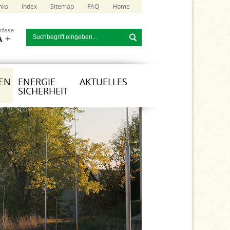
nks
Index
Sitemap
FAQ
Home
grösse
A
+
EN
ENERGIE
AKTUELLES
SICHERHEIT