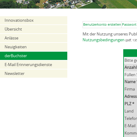
Innovationsbox
Benutzerkonto erstellen
Passwort
Übersicht
Mit der Nutzung unseres Pub
Anlässe
Nutzungsbedingungen
(pdf, 13
Neuigkeiten
derBuchster
Bitte 
E-Mail Erinnerungsdienste
Anzahl
Newsletter
Füllen 
Name 
Firma
Adress
PLZ *
Land
Telefo
E-Mail
Komme