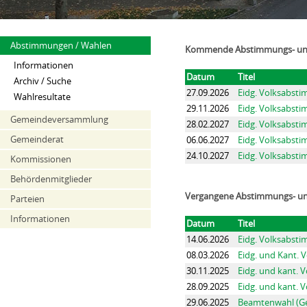
Abstimmungen / Wahlen
Kommende Abstimmungs- un
Informationen
Datum
Titel
Archiv / Suche
27.09.2026
Eidg. Volksabst
Wahlresultate
29.11.2026
Eidg. Volksabst
Gemeindeversammlung
28.02.2027
Eidg. Volksabst
Gemeinderat
06.06.2027
Eidg. Volksabst
24.10.2027
Eidg. Volksabst
Kommissionen
Behördenmitglieder
Vergangene Abstimmungs- u
Parteien
Informationen
Datum
Titel
14.06.2026
Eidg. Volksabst
08.03.2026
Eidg. und Kant.
30.11.2025
Eidg. und kant.
28.09.2025
Eidg. und kant.
29.06.2025
Beamtenwahl (G