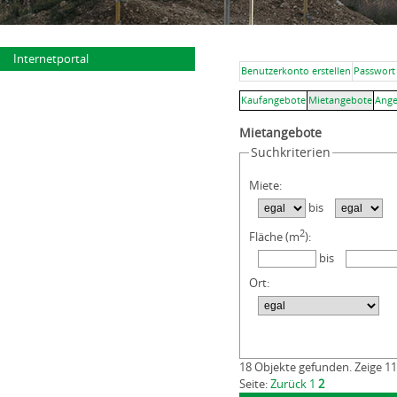
Internetportal
Benutzerkonto erstellen
Passwort
Kaufangebote
Mietangebote
Ange
Mietangebote
Suchkriterien
Miete:
bis
2
Fläche (m
):
bis
Ort:
18 Objekte gefunden. Zeige 11
Seite:
Zurück
1
2