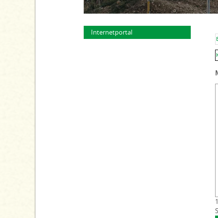
Internetportal
1
S