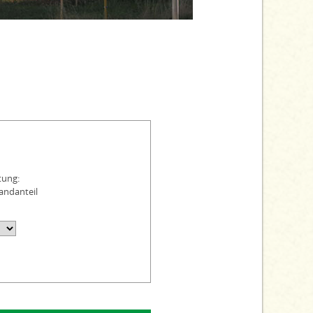
tung:
andanteil