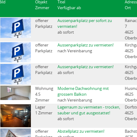
Bild
Objekt
Titel
Adres
Zimmer
Verfügbar ab
Ort
offener
Aussenparkplatz per sofort zu
Rainac
Parkplatz
vermieten!
7
ab sofort
4625
Oberb
offener
Aussenparkplatz zu vermieten!
Kirchg
Parkplatz
nach Vereinbarung
4625
Oberb
offener
Aussenparkplatz zu vermieten!
Kirchg
Parkplatz
ab sofort
4625
Oberb
Wohnung
Moderne Dachwohnung mit
Husma
4.5
grossem Balkon
4625
Zimmer
nach Vereinbarung
Oberb
Lager
Lagerraum zu vermieten - trocken,
Dorfst
1 Zimmer
sauber und gut ausgestattet!
4625
ab sofort
Oberb
offener
Abstellplatz zu vermieten!
Bachst