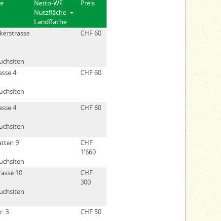
se
Netto-WF
Preis
Nutzfläche
Landfläche
kerstrasse
CHF 60
uchsiten
asse 4
CHF 60
uchsiten
asse 4
CHF 60
uchsiten
tten 9
CHF
1'660
uchsiten
rasse 10
CHF
300
uchsiten
r. 3
CHF 50