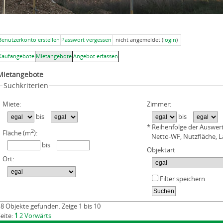
Benutzerkonto erstellen
Passwort vergessen
nicht angemeldet (
login
)
Kaufangebote
Mietangebote
Angebot erfassen
Mietangebote
Suchkriterien
Miete:
Zimmer:
bis
bis
* Reihenfolge der Auswer
2
Fläche (m
):
Netto-WF, Nutzfläche, L
bis
Objektart
Ort:
Filter speichern
8 Objekte gefunden. Zeige 1 bis 10
eite:
1
2
Vorwärts