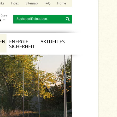
nks
Index
Sitemap
FAQ
Home
grösse
A
+
EN
ENERGIE
AKTUELLES
SICHERHEIT