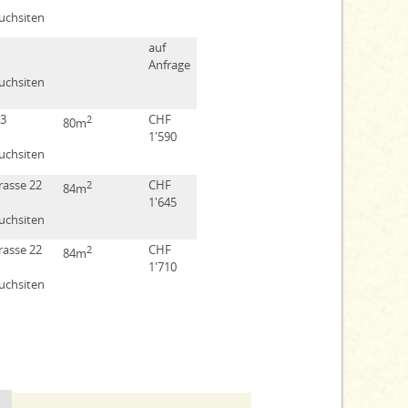
uchsiten
auf
Anfrage
uchsiten
 3
CHF
2
80m
1'590
uchsiten
rasse 22
CHF
2
84m
1'645
uchsiten
rasse 22
CHF
2
84m
1'710
uchsiten