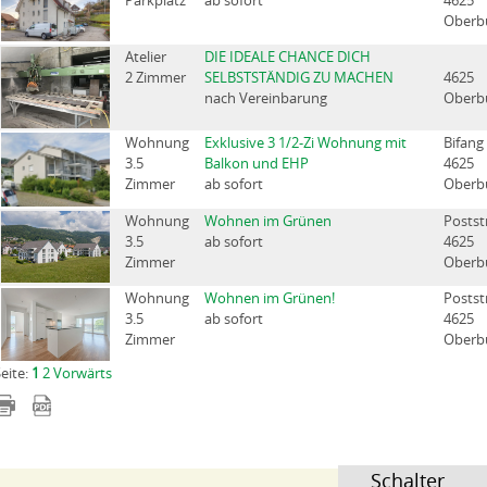
Parkplatz
ab sofort
4625
Oberb
Atelier
DIE IDEALE CHANCE DICH
2 Zimmer
SELBSTSTÄNDIG ZU MACHEN
4625
nach Vereinbarung
Oberb
Wohnung
Exklusive 3 1/2-Zi Wohnung mit
Bifang
3.5
Balkon und EHP
4625
Zimmer
ab sofort
Oberb
Wohnung
Wohnen im Grünen
Postst
3.5
ab sofort
4625
Zimmer
Oberb
Wohnung
Wohnen im Grünen!
Postst
3.5
ab sofort
4625
Zimmer
Oberb
eite:
1
2
Vorwärts
Schalter