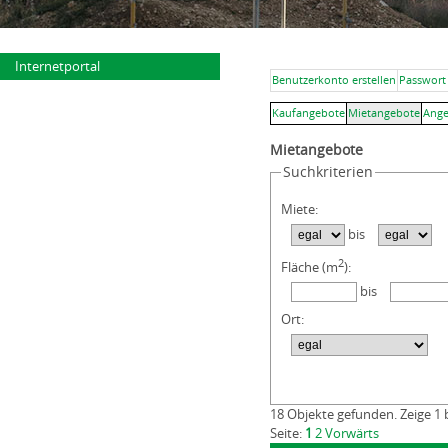
Internetportal
Benutzerkonto erstellen
Passwort
Kaufangebote
Mietangebote
Ange
Mietangebote
Suchkriterien
Miete:
bis
2
Fläche (m
):
bis
Ort:
18 Objekte gefunden. Zeige 1 
Seite:
1
2
Vorwärts