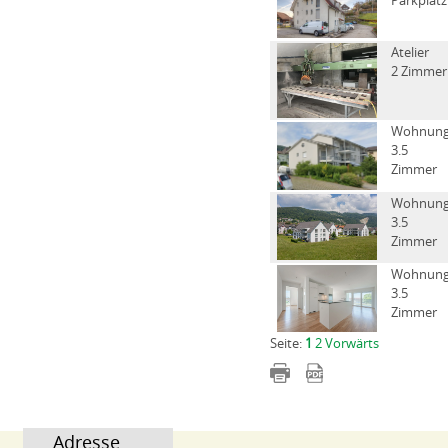
Parkplatz
Atelier
2 Zimmer
Wohnun
3.5
Zimmer
Wohnun
3.5
Zimmer
Wohnun
3.5
Zimmer
Seite:
1
2
Vorwärts
Adresse