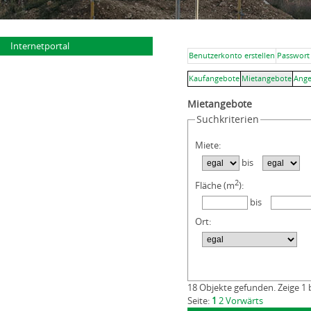
Internetportal
Benutzerkonto erstellen
Passwort
Kaufangebote
Mietangebote
Ange
Mietangebote
Suchkriterien
Miete:
bis
2
Fläche (m
):
bis
Ort:
18 Objekte gefunden. Zeige 1 
Seite:
1
2
Vorwärts