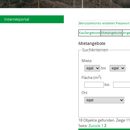
Internetportal
Benutzerkonto erstellen
Passwort
Kaufangebote
Mietangebote
Ange
Mietangebote
Suchkriterien
Miete:
bis
2
Fläche (m
):
bis
Ort:
18 Objekte gefunden. Zeige 11
Seite:
Zurück
1
2