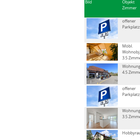
Bild
Objekt
Zimmer
offener
Parkplatz
Möbl.
Wohnobj
3.5 Zimm
Wohnun
4.5 Zimm
offener
Parkplatz
Wohnun
3.5 Zimm
Hobbyra