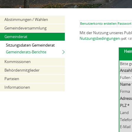
Abstimmungen / Wahlen
Benutzerkonto erstellen
Passwort
Gemeindeversammlung
Mit der Nutzung unseres Pub
Gemeinderat
Nutzungsbedingungen
(pdf, 13
Sitzungsdaten Gemeinderat
Heim
Gemeinderats-Berichte
Kommissionen
Bitte 
Behördenmitglieder
Anzahl
Füllen 
Parteien
Name 
Informationen
Firma
Adress
PLZ *
Land
Telefo
E-Mail