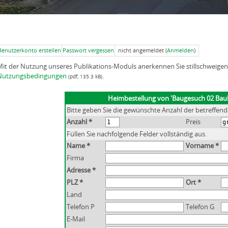
Benutzerkonto erstellen
Passwort vergessen
nicht angemeldet (
Anmelden
)
Mit der Nutzung unseres Publikations-Moduls anerkennen Sie stillschweig
Nutzungsbedingungen
.
(pdf, 135.3 kB)
Heimbestellung von 'Baugesuch 02 Bau
Bitte geben Sie die gewünschte Anzahl der betreffend
Anzahl *
Preis
Füllen Sie nachfolgende Felder vollständig aus.
Name *
Vorname *
Firma
Adresse *
PLZ *
Ort *
Land
Telefon P
Telefon G
E-Mail