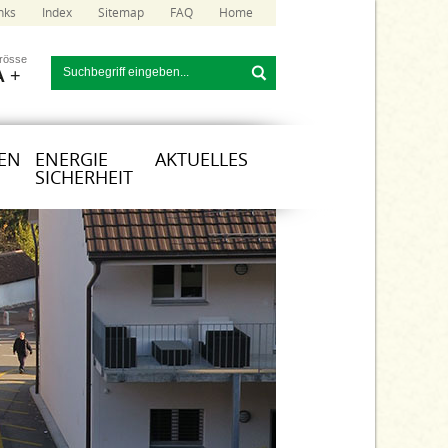
nks
Index
Sitemap
FAQ
Home
grösse
A
+
EN
ENERGIE
AKTUELLES
SICHERHEIT