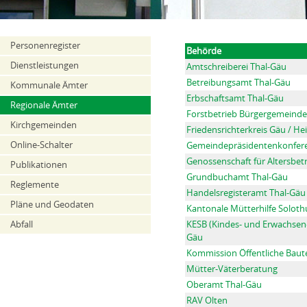
Personenregister
Behörde
Dienstleistungen
Amtschreiberei Thal-Gäu
Betreibungsamt Thal-Gäu
Kommunale Ämter
Erbschaftsamt Thal-Gäu
Regionale Ämter
Forstbetrieb Bürgergemeind
Kirchgemeinden
Friedensrichterkreis Gäu / H
Online-Schalter
Gemeindepräsidentenkonfer
Genossenschaft für Altersbe
Publikationen
Grundbuchamt Thal-Gäu
Reglemente
Handelsregisteramt Thal-Gäu
Pläne und Geodaten
Kantonale Mütterhilfe Soloth
Abfall
KESB (Kindes- und Erwachsen
Gäu
Kommission Öffentliche Baut
Mütter-Väterberatung
Oberamt Thal-Gäu
RAV Olten