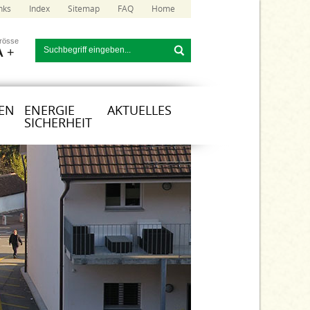
nks
Index
Sitemap
FAQ
Home
grösse
A
+
EN
ENERGIE
AKTUELLES
SICHERHEIT