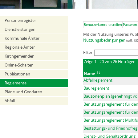
Personenregister
Benutzerkonto erstellen
Passwort
Dienstleistungen
Mit der Nutzung unseres Pub
Kommunale Ämter
Nutzungsbedingungen
(pdf, 13
Regionale Ämter
Filter:
Kirchgemeinden
Zeige 1 - 20 von 26 Einträgen
Online-Schalter
Name
Publikationen
Abfallreglement
Reglemente
Baureglement
Pläne und Geodaten
Bauzonenplan (genehmigt vom
Abfall
Benützungsreglement für den 
Benützungsreglement für de
Benützungsreglement Multifu
Bestattungs- und Friedhofre
Dienst- und Gehaltsordnung